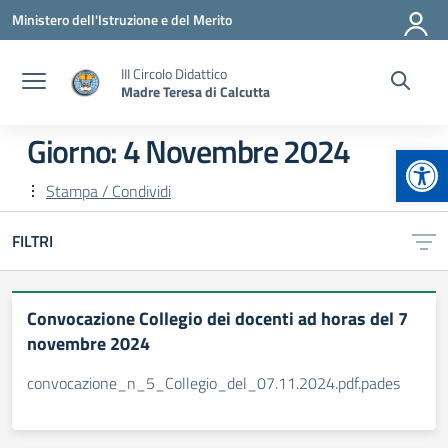
Vai ai contenuti
Vai al menu di navigazione
Vai al footer
Ministero dell'Istruzione e del Merito
III Circolo Didattico
Madre Teresa di Calcutta
Giorno:
4 Novembre 2024
Apr
Stampa / Condividi
FILTRI
Convocazione Collegio dei docenti ad horas del 7
novembre 2024
convocazione_n_5_Collegio_del_07.11.2024.pdf.pades