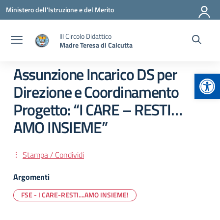
Vai ai contenuti
Vai al menu di navigazione
Vai al footer
Ministero dell'Istruzione e del Merito
III Circolo Didattico
Madre Teresa di Calcutta
Assunzione Incarico DS per
Apr
Direzione e Coordinamento
Progetto: “I CARE – RESTI…
AMO INSIEME”
Stampa / Condividi
Argomenti
FSE - I CARE-RESTI....AMO INSIEME!