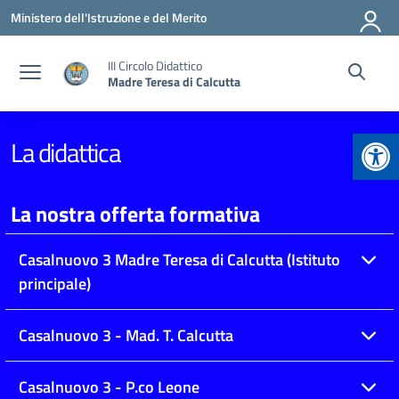
Vai ai contenuti
Vai al menu di navigazione
Vai al footer
Ministero dell'Istruzione e del Merito
III Circolo Didattico
Madre Teresa di Calcutta
Apr
La didattica
La nostra offerta formativa
Casalnuovo 3 Madre Teresa di Calcutta (Istituto
principale)
Casalnuovo 3 - Mad. T. Calcutta
Casalnuovo 3 - P.co Leone