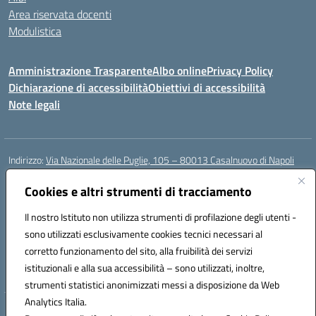
Area riservata docenti
Modulistica
Amministrazione Trasparente
Albo online
Privacy Policy
Dichiarazione di accessibilità
Obiettivi di accessibilità
Note legali
Indirizzo:
Via Nazionale delle Puglie, 105 – 80013 Casalnuovo di Napoli
Centralino:
Tel. 081.5224760 – Fax 081.5226896
Email:
Cookies e altri strumenti di tracciamento
naee32300a@istruzione.it
Posta elettronica certificata (PEC):
naee32300a@pec.istruzione.it
Il nostro Istituto non utilizza strumenti di profilazione degli utenti -
Codice fiscale: 93007720639
sono utilizzati esclusivamente cookies tecnici necessari al
Codice meccanografico:
NAEE32300A
corretto funzionamento del sito, alla fruibilità dei servizi
Codice unico di fatturazione (CUF): UFDMFG
istituzionali e alla sua accessibilità – sono utilizzati, inoltre,
strumenti statistici anonimizzati messi a disposizione da Web
Analytics Italia.
Hosting & Powered by 3D Solution S.r.l.