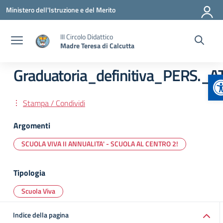
Vai ai contenuti
Vai al menu di navigazione
Vai al footer
Ministero dell'Istruzione e del Merito
III Circolo Didattico
Madre Teresa di Calcutta
Graduatoria_definitiva_PERS._A
A
Stampa / Condividi
Argomenti
SCUOLA VIVA II ANNUALITA' - SCUOLA AL CENTRO 2!
Tipologia
Scuola Viva
Indice della pagina