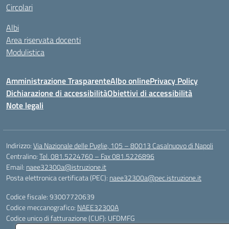
Circolari
Albi
Area riservata docenti
Modulistica
Amministrazione Trasparente
Albo online
Privacy Policy
Dichiarazione di accessibilità
Obiettivi di accessibilità
Note legali
Indirizzo:
Via Nazionale delle Puglie, 105 – 80013 Casalnuovo di Napoli
Centralino:
Tel. 081.5224760 – Fax 081.5226896
Email:
naee32300a@istruzione.it
Posta elettronica certificata (PEC):
naee32300a@pec.istruzione.it
Codice fiscale: 93007720639
Codice meccanografico:
NAEE32300A
Codice unico di fatturazione (CUF): UFDMFG