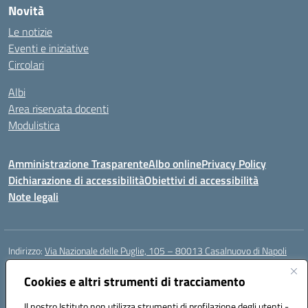
Novità
Le notizie
Eventi e iniziative
Circolari
Albi
Area riservata docenti
Modulistica
Amministrazione Trasparente
Albo online
Privacy Policy
Dichiarazione di accessibilità
Obiettivi di accessibilità
Note legali
Indirizzo:
Via Nazionale delle Puglie, 105 – 80013 Casalnuovo di Napoli
Centralino:
Tel. 081.5224760 – Fax 081.5226896
Email:
Cookies e altri strumenti di tracciamento
naee32300a@istruzione.it
Posta elettronica certificata (PEC):
naee32300a@pec.istruzione.it
Il nostro Istituto non utilizza strumenti di profilazione degli utenti -