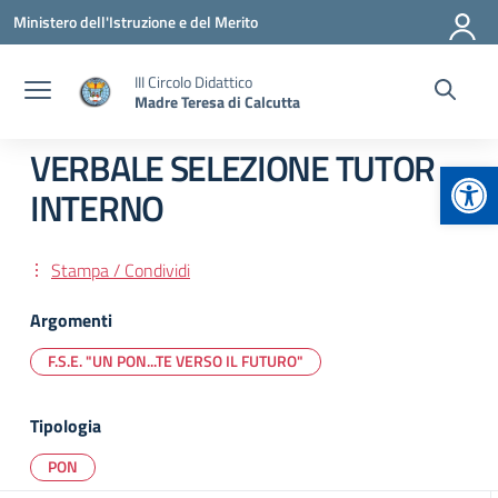
Vai ai contenuti
Vai al menu di navigazione
Vai al footer
Ministero dell'Istruzione e del Merito
III Circolo Didattico
Madre Teresa di Calcutta
VERBALE SELEZIONE TUTOR
Apr
INTERNO
Stampa / Condividi
Argomenti
F.S.E. "UN PON...TE VERSO IL FUTURO"
Tipologia
PON