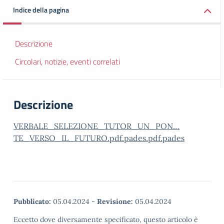
Indice della pagina
Descrizione
Circolari, notizie, eventi correlati
Descrizione
VERBALE_SELEZIONE_TUTOR_UN_PON…
TE_VERSO_IL_FUTURO.pdf.pades.pdf.pades
Pubblicato:
05.04.2024
-
Revisione:
05.04.2024
Eccetto dove diversamente specificato, questo articolo è