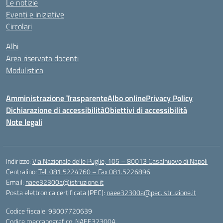
Le notizie
Eventi e iniziative
Circolari
Albi
Area riservata docenti
Modulistica
Amministrazione Trasparente
Albo online
Privacy Policy
Dichiarazione di accessibilità
Obiettivi di accessibilità
Note legali
Indirizzo:
Via Nazionale delle Puglie, 105 – 80013 Casalnuovo di Napoli
Centralino:
Tel. 081.5224760 – Fax 081.5226896
Email:
naee32300a@istruzione.it
Posta elettronica certificata (PEC):
naee32300a@pec.istruzione.it
Codice fiscale: 93007720639
Codice meccanografico:
NAEE32300A