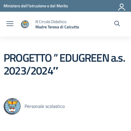
Vai ai contenuti
Vai al menu di navigazione
Vai al footer
Ministero dell'Istruzione e del Merito
III Circolo Didattico
Madre Teresa di Calcutta
PROGETTO ” EDUGREEN a.s.
2023/2024″
Personale scolastico