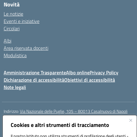
Novità
Le notizie
Eventi e iniziative
Circolari
Albi
Area riservata docenti
Modulistica
Amministrazione Trasparente
Albo online
Privacy Policy
Dichiarazione di accessibilità
Obiettivi di accessibilità
Note legali
Indirizzo:
Via Nazionale delle Puglie, 105 – 80013 Casalnuovo di Napoli
Centralino:
Tel. 081.5224760 – Fax 081.5226896
Email:
Cookies e altri strumenti di tracciamento
naee32300a@istruzione.it
Posta elettronica certificata (PEC):
naee32300a@pec.istruzione.it
Il nostro Istituto non utilizza strumenti di profilazione degli utenti -