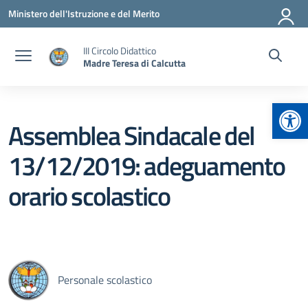
Vai ai contenuti
Vai al menu di navigazione
Vai al footer
Ministero dell'Istruzione e del Merito
III Circolo Didattico
Madre Teresa di Calcutta
Apr
Assemblea Sindacale del
13/12/2019: adeguamento
orario scolastico
Personale scolastico