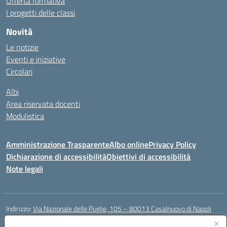
Offerta formativa
I progetti delle classi
Novità
Le notizie
Eventi e iniziative
Circolari
Albi
Area riservata docenti
Modulistica
Amministrazione Trasparente
Albo online
Privacy Policy
Dichiarazione di accessibilità
Obiettivi di accessibilità
Note legali
Indirizzo:
Via Nazionale delle Puglie, 105 – 80013 Casalnuovo di Napoli
Centralino:
Tel. 081.5224760 – Fax 081.5226896