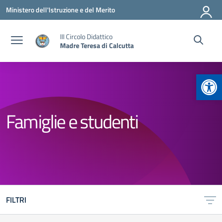
Vai ai contenuti
Vai al menu di navigazione
Vai al footer
Ministero dell'Istruzione e del Merito
III Circolo Didattico
Madre Teresa di Calcutta
Apr
Famiglie e studenti
FILTRI