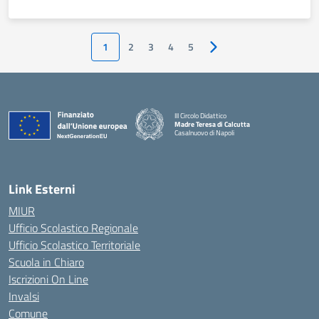
1
2
3
4
5
Pagina successiva
III Circolo Didattico
Madre Teresa di Calcutta
Casalnuovo di Napoli
— Visita la pagina iniziale della scuola
Link Esterni
MIUR
Ufficio Scolastico Regionale
Ufficio Scolastico Territoriale
Scuola in Chiaro
Iscrizioni On Line
Invalsi
Comune