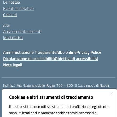
Le notizie
Eventi e iniziative
Circolari
Albi
Area riservata docenti
Modulistica
Amministrazione Trasparente
Albo online
Privacy Policy
Dichiarazione di accessibilità
Obiettivi di accessibilità
Note legali
Indirizzo:
Via Nazionale delle Puglie, 105 – 80013 Casalnuovo di Napoli
Centralino:
Tel. 081.5224760 – Fax 081.5226896
Email:
Cookies e altri strumenti di tracciamento
naee32300a@istruzione.it
Posta elettronica certificata (PEC):
naee32300a@pec.istruzione.it
Il nostro Istituto non utilizza strumenti di profilazione degli utenti -
Codice fiscale: 93007720639
sono utilizzati esclusivamente cookies tecnici necessari al
Codice meccanografico:
NAEE32300A