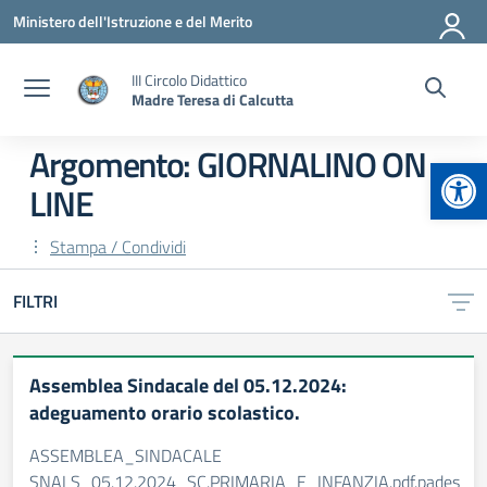
Vai ai contenuti
Vai al menu di navigazione
Vai al footer
Ministero dell'Istruzione e del Merito
III Circolo Didattico
Madre Teresa di Calcutta
Argomento: GIORNALINO ON
Apr
LINE
Stampa / Condividi
FILTRI
Assemblea Sindacale del 05.12.2024:
adeguamento orario scolastico.
ASSEMBLEA_SINDACALE
SNALS_05.12.2024_SC.PRIMARIA_E_INFANZIA.pdf.pades