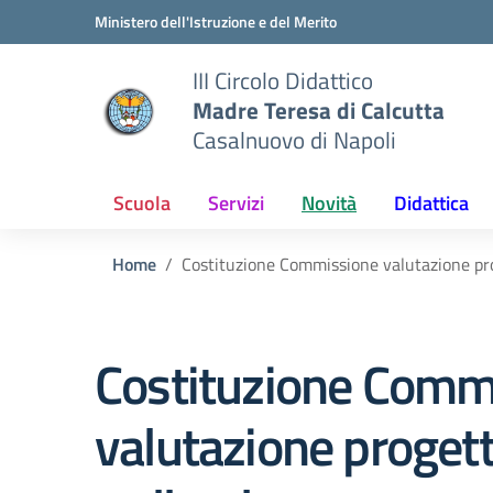
Vai ai contenuti
Vai al menu di navigazione
Vai al footer
Ministero dell'Istruzione e del Merito
III Circolo Didattico
Madre Teresa di Calcutta
Casalnuovo di Napoli
Scuola
Servizi
Novità
Didattica
Home
Costituzione Commissione valutazione pro
Costituzione Comm
valutazione progett