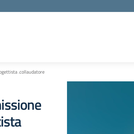
gettista .collaudatore
issione
ista