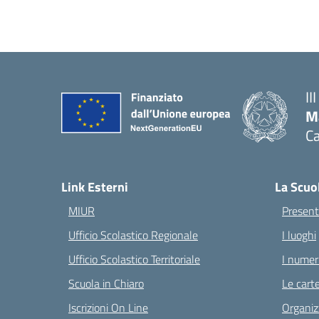
II
M
Ca
— 
Link Esterni
La Scuo
MIUR
Present
Ufficio Scolastico Regionale
I luoghi
Ufficio Scolastico Territoriale
I numeri
Scuola in Chiaro
Le carte
Iscrizioni On Line
Organiz