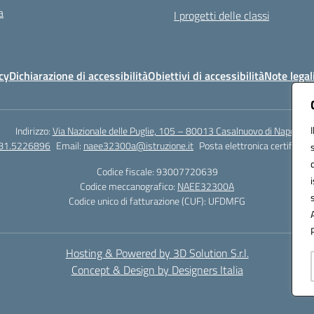
a
I progetti delle classi
cy
Dichiarazione di accessibilità
Obiettivi di accessibilità
Note legal
Indirizzo:
Via Nazionale delle Puglie, 105 – 80013 Casalnuovo di Napoli
081.5226896
Email:
naee32300a@istruzione.it
Posta elettronica certificata
Codice fiscale: 93007720639
Codice meccanografico:
NAEE32300A
Codice unico di fatturazione (CUF): UFDMFG
Hosting & Powered by 3D Solution S.r.l.
Concept & Design by Designers Italia