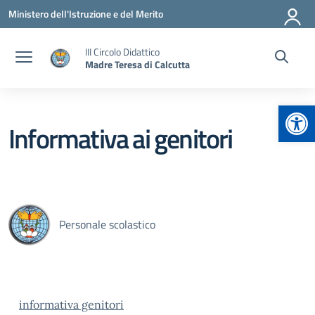
Vai ai contenuti
Vai al menu di navigazione
Vai al footer
Ministero dell'Istruzione e del Merito
III Circolo Didattico
Madre Teresa di Calcutta
Apr
Informativa ai genitori
Personale scolastico
informativa genitori