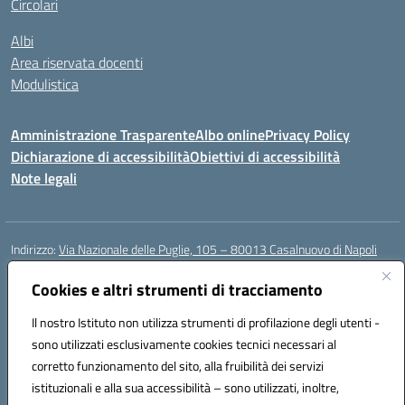
Circolari
Albi
Area riservata docenti
Modulistica
Amministrazione Trasparente
Albo online
Privacy Policy
Dichiarazione di accessibilità
Obiettivi di accessibilità
Note legali
Indirizzo:
Via Nazionale delle Puglie, 105 – 80013 Casalnuovo di Napoli
Centralino:
Tel. 081.5224760 – Fax 081.5226896
Email:
Cookies e altri strumenti di tracciamento
naee32300a@istruzione.it
Posta elettronica certificata (PEC):
naee32300a@pec.istruzione.it
Il nostro Istituto non utilizza strumenti di profilazione degli utenti -
Codice fiscale: 93007720639
sono utilizzati esclusivamente cookies tecnici necessari al
Codice meccanografico:
NAEE32300A
corretto funzionamento del sito, alla fruibilità dei servizi
Codice unico di fatturazione (CUF): UFDMFG
istituzionali e alla sua accessibilità – sono utilizzati, inoltre,