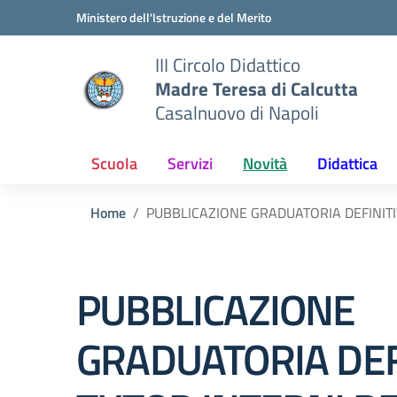
Vai ai contenuti
Vai al menu di navigazione
Vai al footer
Ministero dell'Istruzione e del Merito
III Circolo Didattico
Madre Teresa di Calcutta
Casalnuovo di Napoli
Scuola
Servizi
Novità
Didattica
Home
PUBBLICAZIONE GRADUATORIA DEFINITIV
PUBBLICAZIONE
GRADUATORIA DEF