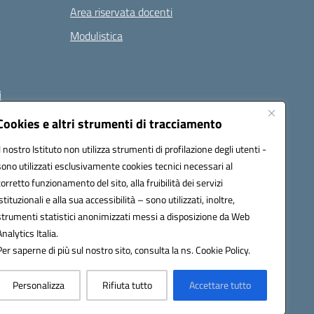
Area riservata docenti
Modulistica
i
Cookies e altri strumenti di tracciamento
Il nostro Istituto non utilizza strumenti di profilazione degli utenti -
 (PEC):
naee32300a@pec.istruzione.it
sono utilizzati esclusivamente cookies tecnici necessari al
corretto funzionamento del sito, alla fruibilità dei servizi
istituzionali e alla sua accessibilità – sono utilizzati, inoltre,
strumenti statistici anonimizzati messi a disposizione da Web
Analytics Italia.
Per saperne di più sul nostro sito, consulta la ns. Cookie Policy.
Personalizza
Rifiuta tutto
Accettare tutto