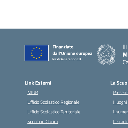
II
M
Ca
— 
Link Esterni
La Scuo
MIUR
Present
Ufficio Scolastico Regionale
I luoghi
Ufficio Scolastico Territoriale
I numeri
Scuola in Chiaro
Le carte