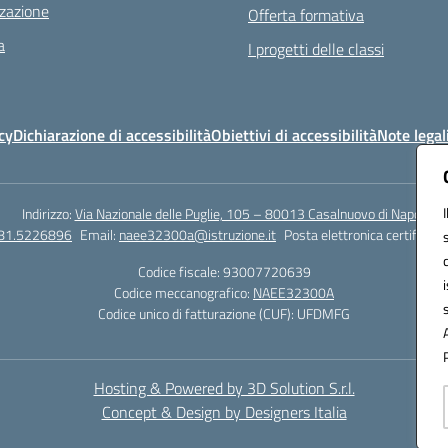
zazione
Offerta formativa
a
I progetti delle classi
cy
Dichiarazione di accessibilità
Obiettivi di accessibilità
Note legal
Indirizzo:
Via Nazionale delle Puglie, 105 – 80013 Casalnuovo di Napoli
081.5226896
Email:
naee32300a@istruzione.it
Posta elettronica certificata
Codice fiscale: 93007720639
Codice meccanografico:
NAEE32300A
Codice unico di fatturazione (CUF): UFDMFG
Hosting & Powered by 3D Solution S.r.l.
Concept & Design by Designers Italia