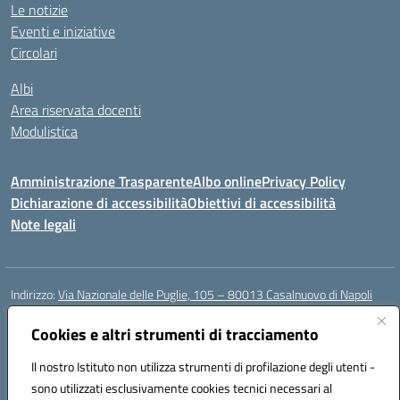
Le notizie
Eventi e iniziative
Circolari
Albi
Area riservata docenti
Modulistica
Amministrazione Trasparente
Albo online
Privacy Policy
Dichiarazione di accessibilità
Obiettivi di accessibilità
Note legali
Indirizzo:
Via Nazionale delle Puglie, 105 – 80013 Casalnuovo di Napoli
Centralino:
Tel. 081.5224760 – Fax 081.5226896
Email:
Cookies e altri strumenti di tracciamento
naee32300a@istruzione.it
Posta elettronica certificata (PEC):
naee32300a@pec.istruzione.it
Il nostro Istituto non utilizza strumenti di profilazione degli utenti -
Codice fiscale: 93007720639
sono utilizzati esclusivamente cookies tecnici necessari al