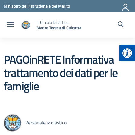
Vai ai contenuti
Vai al menu di navigazione
Vai al footer
Ministero dell'Istruzione e del Merito
III Circolo Didattico
Madre Teresa di Calcutta
Apr
PAGOinRETE Informativa
trattamento dei dati per le
famiglie
Personale scolastico