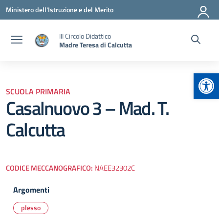
Vai ai contenuti
Vai al menu di navigazione
Vai al footer
Ministero dell'Istruzione e del Merito
III Circolo Didattico
Madre Teresa di Calcutta
Apr
SCUOLA PRIMARIA
Casalnuovo 3 – Mad. T.
Calcutta
CODICE MECCANOGRAFICO:
NAEE32302C
Argomenti
plesso