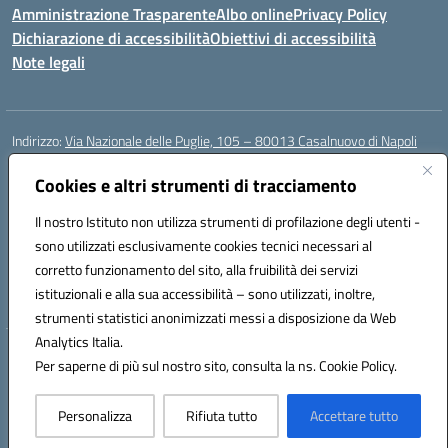
Amministrazione Trasparente
Albo online
Privacy Policy
Dichiarazione di accessibilità
Obiettivi di accessibilità
Note legali
Indirizzo:
Via Nazionale delle Puglie, 105 – 80013 Casalnuovo di Napoli
Centralino:
Tel. 081.5224760 – Fax 081.5226896
Email:
Cookies e altri strumenti di tracciamento
naee32300a@istruzione.it
Posta elettronica certificata (PEC):
naee32300a@pec.istruzione.it
Il nostro Istituto non utilizza strumenti di profilazione degli utenti -
Codice fiscale: 93007720639
sono utilizzati esclusivamente cookies tecnici necessari al
Codice meccanografico:
NAEE32300A
corretto funzionamento del sito, alla fruibilità dei servizi
Codice unico di fatturazione (CUF): UFDMFG
istituzionali e alla sua accessibilità – sono utilizzati, inoltre,
strumenti statistici anonimizzati messi a disposizione da Web
Analytics Italia.
Hosting & Powered by 3D Solution S.r.l.
Per saperne di più sul nostro sito, consulta la ns. Cookie Policy.
Concept & Design by Designers Italia
Personalizza
Rifiuta tutto
Accettare tutto