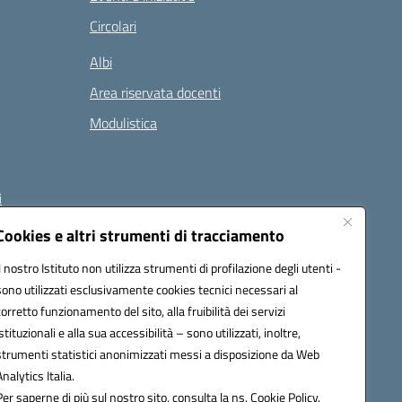
Circolari
Albi
Area riservata docenti
Modulistica
i
Cookies e altri strumenti di tracciamento
Il nostro Istituto non utilizza strumenti di profilazione degli utenti -
 (PEC):
naee32300a@pec.istruzione.it
sono utilizzati esclusivamente cookies tecnici necessari al
corretto funzionamento del sito, alla fruibilità dei servizi
istituzionali e alla sua accessibilità – sono utilizzati, inoltre,
strumenti statistici anonimizzati messi a disposizione da Web
Analytics Italia.
Per saperne di più sul nostro sito, consulta la ns. Cookie Policy.