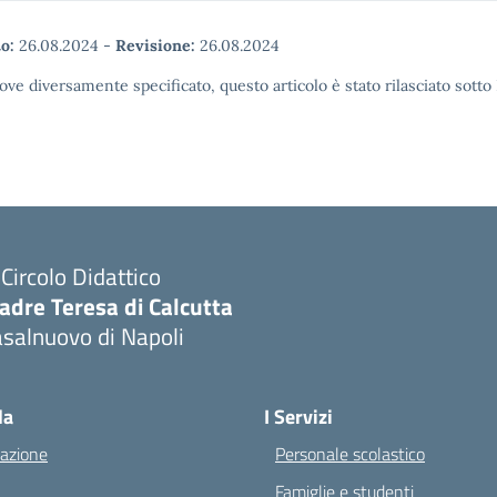
o:
26.08.2024
-
Revisione:
26.08.2024
ove diversamente specificato, questo articolo è stato rilasciato sott
I Circolo Didattico
adre Teresa di Calcutta
salnuovo di Napoli
Visita la pagina iniziale della scuola
la
I Servizi
azione
Personale scolastico
Famiglie e studenti