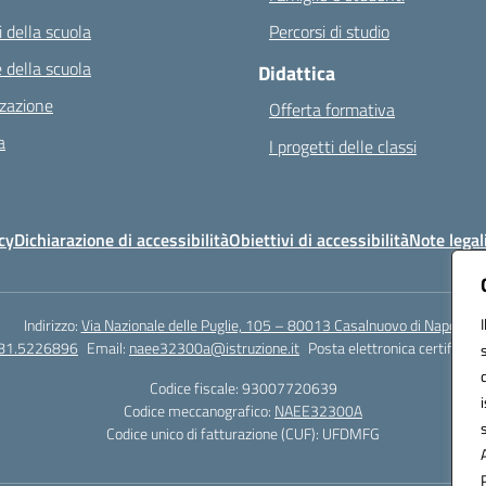
 della scuola
Percorsi di studio
 della scuola
Didattica
zazione
Offerta formativa
a
I progetti delle classi
cy
Dichiarazione di accessibilità
Obiettivi di accessibilità
Note legal
Indirizzo:
Via Nazionale delle Puglie, 105 – 80013 Casalnuovo di Napoli
081.5226896
Email:
naee32300a@istruzione.it
Posta elettronica certificata
Codice fiscale: 93007720639
Codice meccanografico:
NAEE32300A
Codice unico di fatturazione (CUF): UFDMFG