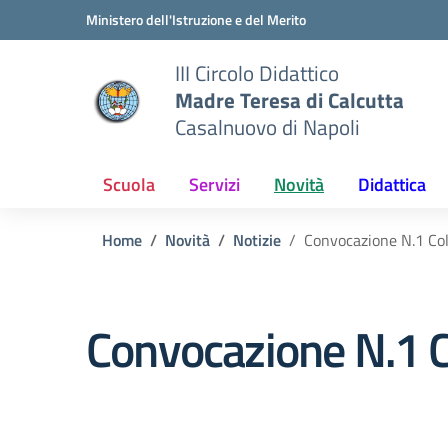
Vai ai contenuti
Vai al menu di navigazione
Vai al footer
Ministero dell'Istruzione e del Merito
III Circolo Didattico
Madre Teresa di Calcutta
Casalnuovo di Napoli
Scuola
Servizi
Novità
Didattica
Home
Novità
Notizie
Convocazione N.1 Col
Convocazione N.1 C