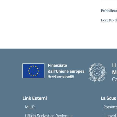
Pubblicat
Eccetto d
II
M
Ca
— 
Link Esterni
La Scuo
MIUR
Present
Ufficio Scolastico Regionale
I luoghi