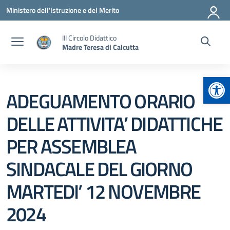
Vai ai contenuti
Vai al menu di navigazione
Vai al footer
Ministero dell'Istruzione e del Merito
III Circolo Didattico
Madre Teresa di Calcutta
Apr
ADEGUAMENTO ORARIO
DELLE ATTIVITA’ DIDATTICHE
PER ASSEMBLEA
SINDACALE DEL GIORNO
MARTEDI’ 12 NOVEMBRE
2024