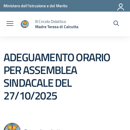
Vai ai contenuti
Vai al menu di navigazione
Vai al footer
Ministero dell'Istruzione e del Merito
III Circolo Didattico
Madre Teresa di Calcutta
ADEGUAMENTO ORARIO
PER ASSEMBLEA
SINDACALE DEL
27/10/2025