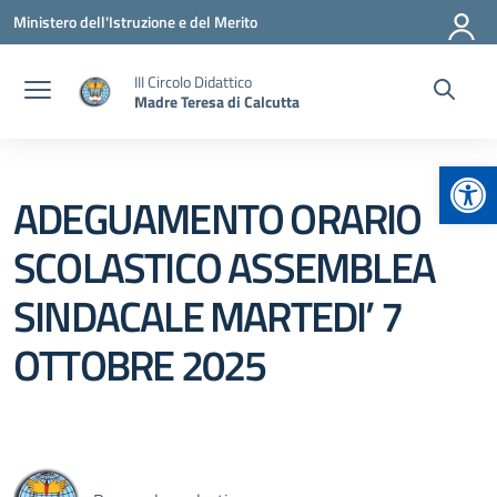
Vai ai contenuti
Vai al menu di navigazione
Vai al footer
Ministero dell'Istruzione e del Merito
III Circolo Didattico
Madre Teresa di Calcutta
Apr
ADEGUAMENTO ORARIO
SCOLASTICO ASSEMBLEA
SINDACALE MARTEDI’ 7
OTTOBRE 2025