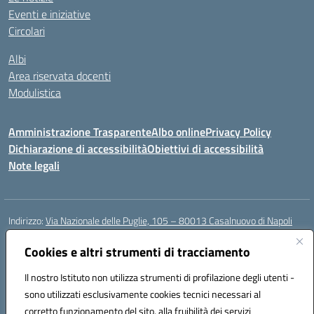
Eventi e iniziative
Circolari
Albi
Area riservata docenti
Modulistica
Amministrazione Trasparente
Albo online
Privacy Policy
Dichiarazione di accessibilità
Obiettivi di accessibilità
Note legali
Indirizzo:
Via Nazionale delle Puglie, 105 – 80013 Casalnuovo di Napoli
Centralino:
Tel. 081.5224760 – Fax 081.5226896
Email:
Cookies e altri strumenti di tracciamento
naee32300a@istruzione.it
Posta elettronica certificata (PEC):
naee32300a@pec.istruzione.it
Il nostro Istituto non utilizza strumenti di profilazione degli utenti -
Codice fiscale: 93007720639
sono utilizzati esclusivamente cookies tecnici necessari al
Codice meccanografico:
NAEE32300A
corretto funzionamento del sito, alla fruibilità dei servizi