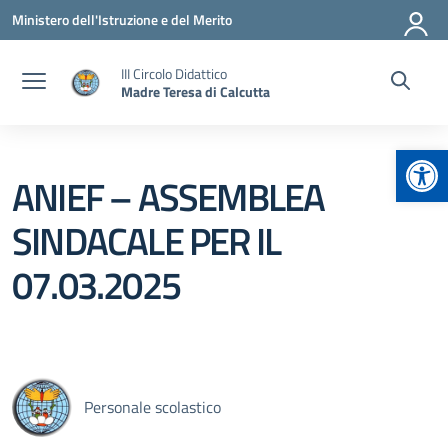
Vai ai contenuti
Vai al menu di navigazione
Vai al footer
Ministero dell'Istruzione e del Merito
III Circolo Didattico
Madre Teresa di Calcutta
Apr
ANIEF – ASSEMBLEA
SINDACALE PER IL
07.03.2025
Personale scolastico