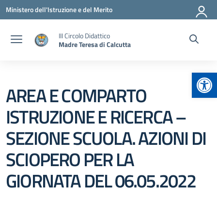
Vai ai contenuti
Vai al menu di navigazione
Vai al footer
Ministero dell'Istruzione e del Merito
III Circolo Didattico
Madre Teresa di Calcutta
Apr
AREA E COMPARTO
ISTRUZIONE E RICERCA –
SEZIONE SCUOLA. AZIONI DI
SCIOPERO PER LA
GIORNATA DEL 06.05.2022