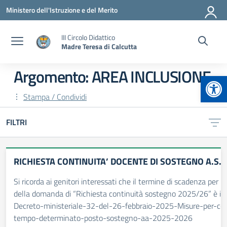
Vai ai contenuti
Vai al menu di navigazione
Vai al footer
Ministero dell'Istruzione e del Merito
III Circolo Didattico
Madre Teresa di Calcutta
Argomento: AREA INCLUSIONE
Apr
Stampa / Condividi
FILTRI
RICHIESTA CONTINUITA’ DOCENTE DI SOSTEGNO A.S.
Si ricorda ai genitori interessati che il termine di scadenza per 
della domanda di “Richiesta continuità sostegno 2025/26” è i
Decreto-ministeriale-32-del-26-febbraio-2025-Misure-per-con
tempo-determinato-posto-sostegno-aa-2025-2026