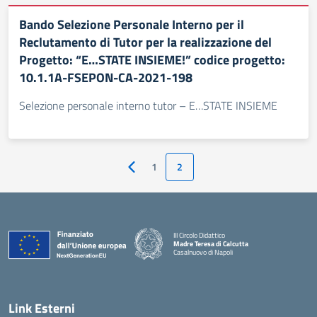
Bando Selezione Personale Interno per il
Reclutamento di Tutor per la realizzazione del
Progetto: “E…STATE INSIEME!” codice progetto:
10.1.1A-FSEPON-CA-2021-198
Selezione personale interno tutor – E…STATE INSIEME
1
2
Pagina precedente
III Circolo Didattico
Madre Teresa di Calcutta
Casalnuovo di Napoli
— Visita la pagina iniziale della scuola
Link Esterni