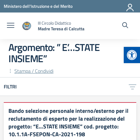
Vai ai contenuti
Vai al menu di navigazione
Vai al footer
Ministero dell'Istruzione e del Merito
III Circolo Didattico
Madre Teresa di Calcutta
Argomento: ” E’…STATE
Apr
INSIEME”
Stampa / Condividi
FILTRI
Bando selezione personale interno/esterno per il
reclutamento di esperto per la realizzazione del
progetto: “E…STATE INSIEME” cod. progetto:
10.1.1A-FSEPON-CA-2021-198