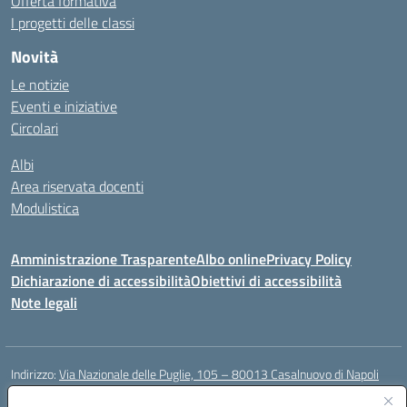
Offerta formativa
I progetti delle classi
Novità
Le notizie
Eventi e iniziative
Circolari
Albi
Area riservata docenti
Modulistica
Amministrazione Trasparente
Albo online
Privacy Policy
Dichiarazione di accessibilità
Obiettivi di accessibilità
Note legali
Indirizzo:
Via Nazionale delle Puglie, 105 – 80013 Casalnuovo di Napoli
Centralino:
Tel. 081.5224760 – Fax 081.5226896