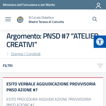
Vai ai contenuti
Vai al menu di navigazione
Vai al footer
Ministero dell'Istruzione e del Merito
III Circolo Didattico
Madre Teresa di Calcutta
Argomento: PNSD #7 “ATELIER
Apr
CREATIVI”
Stampa / Condividi
FILTRI
ESITO VERBALE AGGIUDICAZIONE PROVVISORIA
PNSD AZIONE #7
ESITO PROCEDURA AGGIUDICAZIONE PROVVISORIA
PNSD AZIONE #7