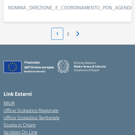
NOMINA_DIREZIONE_E_COORDINAMENTO_PON_AGENDA_SU
1
2
Pagina successiva
III Circolo Didattico
Madre Teresa di Calcutta
Casalnuovo di Napoli
— Visita la pagina iniziale della scuola
Link Esterni
MIUR
Ufficio Scolastico Regionale
Ufficio Scolastico Territoriale
Scuola in Chiaro
Iscrizioni On Line