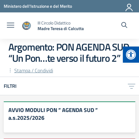
Vai ai contenuti
Vai al menu di navigazione
Vai al footer
Ministero dell'Istruzione e del Merito
III Circolo Didattico
Madre Teresa di Calcutta
Argomento: PON AGENDA SUD
Apr
“Un Pon…te verso il futuro 2”
Stampa / Condividi
FILTRI
AVVIO MODULI PON ” AGENDA SUD ”
a.s.2025/2026