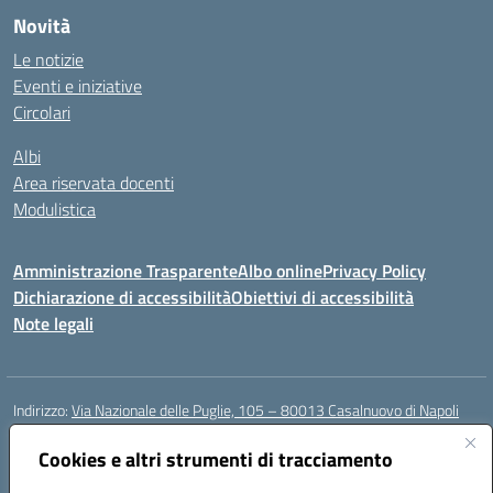
Novità
Le notizie
Eventi e iniziative
Circolari
Albi
Area riservata docenti
Modulistica
Amministrazione Trasparente
Albo online
Privacy Policy
Dichiarazione di accessibilità
Obiettivi di accessibilità
Note legali
Indirizzo:
Via Nazionale delle Puglie, 105 – 80013 Casalnuovo di Napoli
Centralino:
Tel. 081.5224760 – Fax 081.5226896
Email:
Cookies e altri strumenti di tracciamento
naee32300a@istruzione.it
Posta elettronica certificata (PEC):
naee32300a@pec.istruzione.it