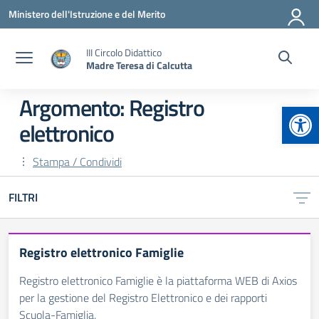
Vai ai contenuti
Vai al menu di navigazione
Vai al footer
Ministero dell'Istruzione e del Merito
III Circolo Didattico
Madre Teresa di Calcutta
Argomento: Registro
Apr
elettronico
Stampa / Condividi
FILTRI
Registro elettronico Famiglie
Registro elettronico Famiglie è la piattaforma WEB di Axios
per la gestione del Registro Elettronico e dei rapporti
Scuola-Famiglia.