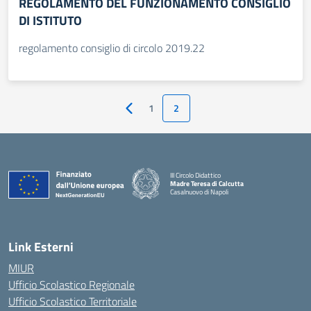
REGOLAMENTO DEL FUNZIONAMENTO CONSIGLIO
DI ISTITUTO
regolamento consiglio di circolo 2019.22
1
2
Pagina precedente
III Circolo Didattico
Madre Teresa di Calcutta
Casalnuovo di Napoli
— Visita la pagina iniziale della scuola
Link Esterni
MIUR
Ufficio Scolastico Regionale
Ufficio Scolastico Territoriale