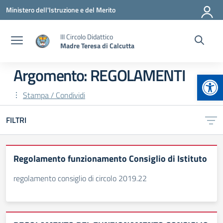
Vai ai contenuti
Vai al menu di navigazione
Vai al footer
Ministero dell'Istruzione e del Merito
III Circolo Didattico
Madre Teresa di Calcutta
Argomento: REGOLAMENTI
Apr
Stampa / Condividi
FILTRI
Regolamento funzionamento Consiglio di Istituto
regolamento consiglio di circolo 2019.22