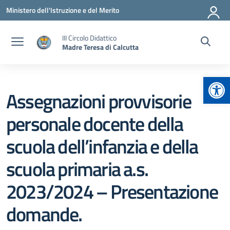
Vai ai contenuti
Vai al menu di navigazione
Vai al footer
Ministero dell'Istruzione e del Merito
III Circolo Didattico
Madre Teresa di Calcutta
Apr
Assegnazioni provvisorie
personale docente della
scuola dell’infanzia e della
scuola primaria a.s.
2023/2024 – Presentazione
domande.