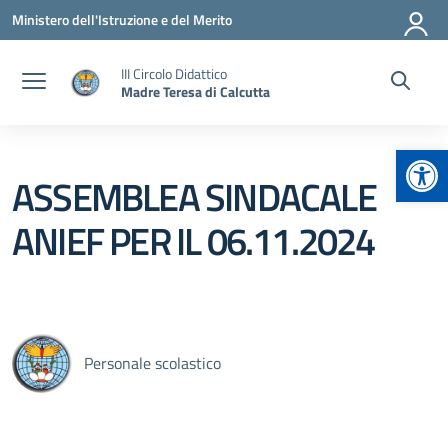
Vai ai contenuti
Vai al menu di navigazione
Vai al footer
Ministero dell'Istruzione e del Merito
III Circolo Didattico
Madre Teresa di Calcutta
Apr
ASSEMBLEA SINDACALE
ANIEF PER IL 06.11.2024
Personale scolastico