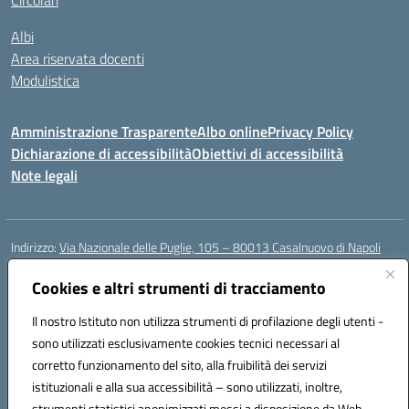
Circolari
Albi
Area riservata docenti
Modulistica
Amministrazione Trasparente
Albo online
Privacy Policy
Dichiarazione di accessibilità
Obiettivi di accessibilità
Note legali
Indirizzo:
Via Nazionale delle Puglie, 105 – 80013 Casalnuovo di Napoli
Centralino:
Tel. 081.5224760 – Fax 081.5226896
Email:
Cookies e altri strumenti di tracciamento
naee32300a@istruzione.it
Posta elettronica certificata (PEC):
naee32300a@pec.istruzione.it
Il nostro Istituto non utilizza strumenti di profilazione degli utenti -
Codice fiscale: 93007720639
sono utilizzati esclusivamente cookies tecnici necessari al
Codice meccanografico:
NAEE32300A
corretto funzionamento del sito, alla fruibilità dei servizi
Codice unico di fatturazione (CUF): UFDMFG
istituzionali e alla sua accessibilità – sono utilizzati, inoltre,
strumenti statistici anonimizzati messi a disposizione da Web