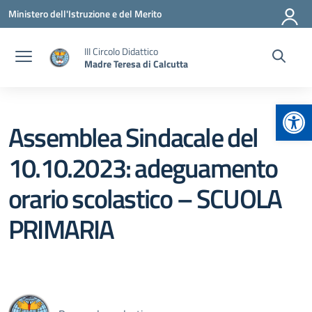
Vai ai contenuti
Vai al menu di navigazione
Vai al footer
Ministero dell'Istruzione e del Merito
III Circolo Didattico
Madre Teresa di Calcutta
Apr
Assemblea Sindacale del
10.10.2023: adeguamento
orario scolastico – SCUOLA
PRIMARIA