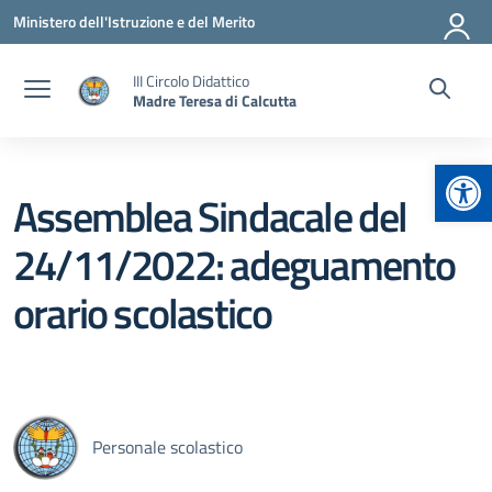
Vai ai contenuti
Vai al menu di navigazione
Vai al footer
Ministero dell'Istruzione e del Merito
III Circolo Didattico
Madre Teresa di Calcutta
Apr
Assemblea Sindacale del
24/11/2022: adeguamento
orario scolastico
Personale scolastico