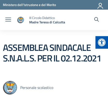
Vai ai contenuti
Vai al menu di navigazione
Vai al footer
Ministero dell'Istruzione e del Merito
III Circolo Didattico
Madre Teresa di Calcutta
Apr
ASSEMBLEA SINDACALE
S.N.A.L.S. PER IL 02.12.2021
Personale scolastico