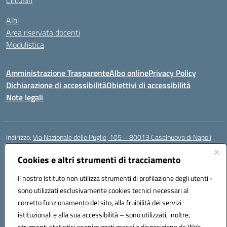
Circolari
Albi
Area riservata docenti
Modulistica
Amministrazione Trasparente
Albo online
Privacy Policy
Dichiarazione di accessibilità
Obiettivi di accessibilità
Note legali
Indirizzo:
Via Nazionale delle Puglie, 105 – 80013 Casalnuovo di Napoli
Centralino:
Tel. 081.5224760 – Fax 081.5226896
Email:
Cookies e altri strumenti di tracciamento
naee32300a@istruzione.it
Posta elettronica certificata (PEC):
naee32300a@pec.istruzione.it
Il nostro Istituto non utilizza strumenti di profilazione degli utenti -
Codice fiscale: 93007720639
sono utilizzati esclusivamente cookies tecnici necessari al
Codice meccanografico:
NAEE32300A
corretto funzionamento del sito, alla fruibilità dei servizi
Codice unico di fatturazione (CUF): UFDMFG
istituzionali e alla sua accessibilità – sono utilizzati, inoltre,
strumenti statistici anonimizzati messi a disposizione da Web