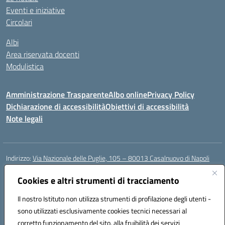
Eventi e iniziative
Circolari
Albi
Area riservata docenti
Modulistica
Amministrazione Trasparente
Albo online
Privacy Policy
Dichiarazione di accessibilità
Obiettivi di accessibilità
Note legali
Indirizzo:
Via Nazionale delle Puglie, 105 – 80013 Casalnuovo di Napoli
Centralino:
Tel. 081.5224760 – Fax 081.5226896
Email:
Cookies e altri strumenti di tracciamento
naee32300a@istruzione.it
Posta elettronica certificata (PEC):
naee32300a@pec.istruzione.it
Il nostro Istituto non utilizza strumenti di profilazione degli utenti -
Codice fiscale: 93007720639
sono utilizzati esclusivamente cookies tecnici necessari al
Codice meccanografico:
NAEE32300A
corretto funzionamento del sito, alla fruibilità dei servizi