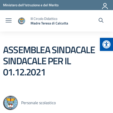
Vai ai contenuti
Vai al menu di navigazione
Vai al footer
Ministero dell'Istruzione e del Merito
III Circolo Didattico
Madre Teresa di Calcutta
Apr
ASSEMBLEA SINDACALE
SINDACALE PER IL
01.12.2021
Personale scolastico