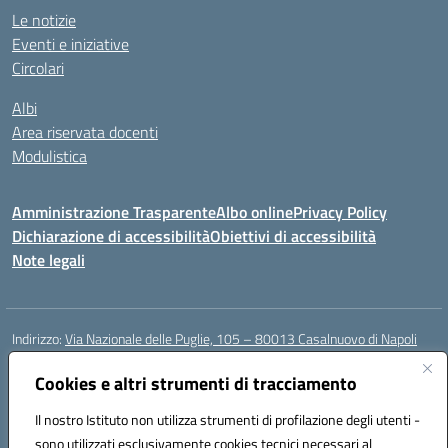
Le notizie
Eventi e iniziative
Circolari
Albi
Area riservata docenti
Modulistica
Amministrazione Trasparente
Albo online
Privacy Policy
Dichiarazione di accessibilità
Obiettivi di accessibilità
Note legali
Indirizzo:
Via Nazionale delle Puglie, 105 – 80013 Casalnuovo di Napoli
Centralino:
Tel. 081.5224760 – Fax 081.5226896
Email:
Cookies e altri strumenti di tracciamento
naee32300a@istruzione.it
Posta elettronica certificata (PEC):
naee32300a@pec.istruzione.it
Il nostro Istituto non utilizza strumenti di profilazione degli utenti -
Codice fiscale: 93007720639
sono utilizzati esclusivamente cookies tecnici necessari al