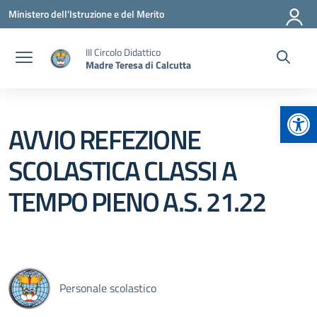
Vai ai contenuti
Vai al menu di navigazione
Vai al footer
Ministero dell'Istruzione e del Merito
III Circolo Didattico
Madre Teresa di Calcutta
Apr
AVVIO REFEZIONE
SCOLASTICA CLASSI A
TEMPO PIENO A.S. 21.22
Personale scolastico