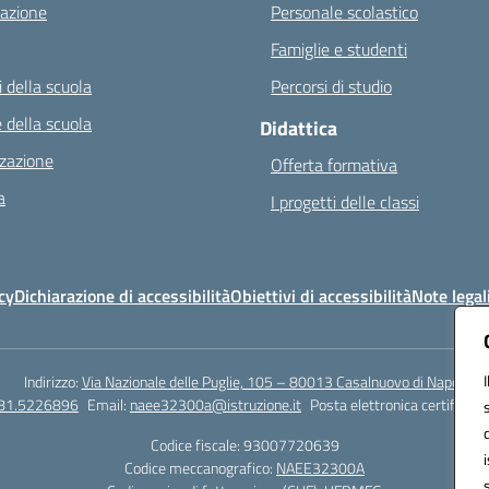
azione
Personale scolastico
Famiglie e studenti
 della scuola
Percorsi di studio
 della scuola
Didattica
zazione
Offerta formativa
a
I progetti delle classi
cy
Dichiarazione di accessibilità
Obiettivi di accessibilità
Note legal
Indirizzo:
Via Nazionale delle Puglie, 105 – 80013 Casalnuovo di Napoli
081.5226896
Email:
naee32300a@istruzione.it
Posta elettronica certificata
Codice fiscale: 93007720639
Codice meccanografico:
NAEE32300A