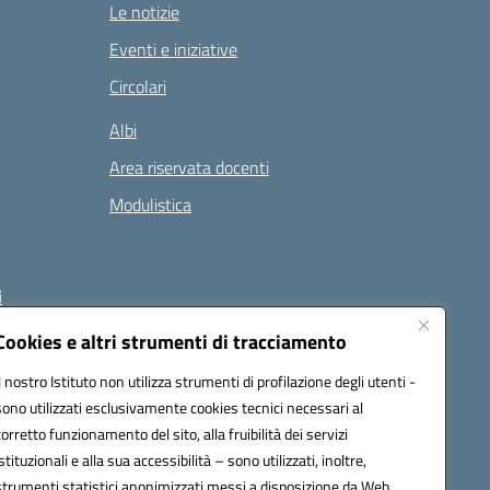
Le notizie
Eventi e iniziative
Circolari
Albi
Area riservata docenti
Modulistica
i
Cookies e altri strumenti di tracciamento
Il nostro Istituto non utilizza strumenti di profilazione degli utenti -
 (PEC):
naee32300a@pec.istruzione.it
sono utilizzati esclusivamente cookies tecnici necessari al
corretto funzionamento del sito, alla fruibilità dei servizi
istituzionali e alla sua accessibilità – sono utilizzati, inoltre,
strumenti statistici anonimizzati messi a disposizione da Web