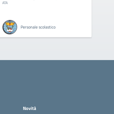
ATA
SOSPEN
NATALI
Personale scolastico
Novità