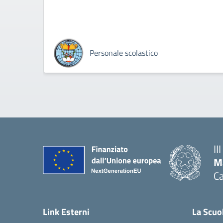
Personale scolastico
II
M
Ca
— 
Link Esterni
La Scuo