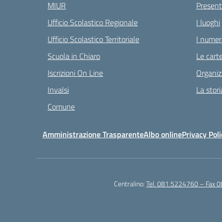
MIUR
Present
Ufficio Scolastico Regionale
I luoghi
Ufficio Scolastico Territoriale
I numeri
Scuola in Chiaro
Le carte
Iscrizioni On Line
Organiz
Invalsi
La stori
Comune
Amministrazione Trasparente
Albo online
Privacy Poli
Centralino:
Tel. 081.5224760 – Fax 