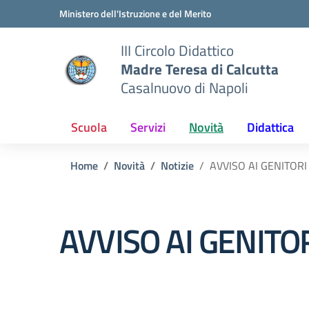
Vai ai contenuti
Vai al menu di navigazione
Vai al footer
Ministero dell'Istruzione e del Merito
III Circolo Didattico
Madre Teresa di Calcutta
Casalnuovo di Napoli
Scuola
Servizi
Novità
Didattica
Home
Novità
Notizie
AVVISO AI GENITOR
AVVISO AI GENITO