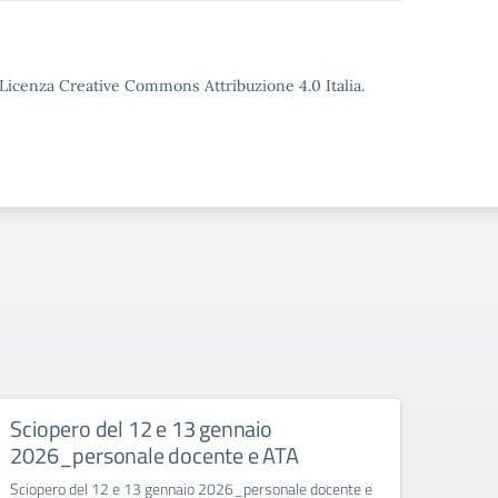
o Licenza Creative Commons Attribuzione 4.0 Italia.
ISCRIZIONI_26.27.pdf.pades
Sciopero del 12 e 13 gennaio
SOSP
2026_personale docente e ATA
NATA
.pdf.pades
SEG
Sciopero del 12 e 13 gennaio 2026_personale docente e