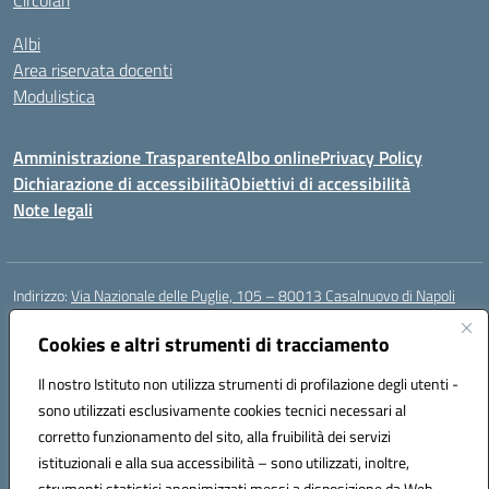
Circolari
Albi
Area riservata docenti
Modulistica
Amministrazione Trasparente
Albo online
Privacy Policy
Dichiarazione di accessibilità
Obiettivi di accessibilità
Note legali
Indirizzo:
Via Nazionale delle Puglie, 105 – 80013 Casalnuovo di Napoli
Centralino:
Tel. 081.5224760 – Fax 081.5226896
Email:
Cookies e altri strumenti di tracciamento
naee32300a@istruzione.it
Posta elettronica certificata (PEC):
naee32300a@pec.istruzione.it
Il nostro Istituto non utilizza strumenti di profilazione degli utenti -
Codice fiscale: 93007720639
sono utilizzati esclusivamente cookies tecnici necessari al
Codice meccanografico:
NAEE32300A
corretto funzionamento del sito, alla fruibilità dei servizi
Codice unico di fatturazione (CUF): UFDMFG
istituzionali e alla sua accessibilità – sono utilizzati, inoltre,
strumenti statistici anonimizzati messi a disposizione da Web