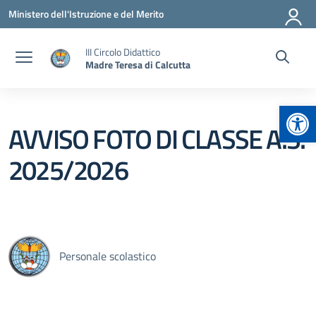
Vai ai contenuti
Vai al menu di navigazione
Vai al footer
Ministero dell'Istruzione e del Merito
III Circolo Didattico
Madre Teresa di Calcutta
Apr
AVVISO FOTO DI CLASSE A.S.
2025/2026
Personale scolastico