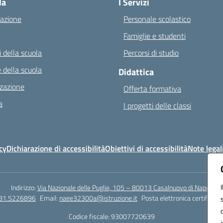
la
I Servizi
azione
Personale scolastico
Famiglie e studenti
 della scuola
Percorsi di studio
 della scuola
Didattica
zazione
Offerta formativa
a
I progetti delle classi
cy
Dichiarazione di accessibilità
Obiettivi di accessibilità
Note legal
Indirizzo:
Via Nazionale delle Puglie, 105 – 80013 Casalnuovo di Napoli
081.5226896
Email:
naee32300a@istruzione.it
Posta elettronica certificata
Codice fiscale: 93007720639