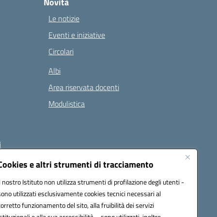
Novità
Le notizie
Eventi e iniziative
Circolari
Albi
Area riservata docenti
Modulistica
i
Cookies e altri strumenti di tracciamento
Il nostro Istituto non utilizza strumenti di profilazione degli utenti -
 (PEC):
naee32300a@pec.istruzione.it
sono utilizzati esclusivamente cookies tecnici necessari al
corretto funzionamento del sito, alla fruibilità dei servizi
istituzionali e alla sua accessibilità – sono utilizzati, inoltre,