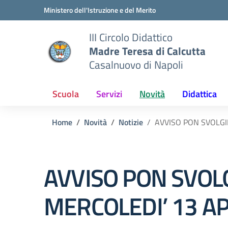
Vai ai contenuti
Vai al menu di navigazione
Vai al footer
Ministero dell'Istruzione e del Merito
III Circolo Didattico
Madre Teresa di Calcutta
Casalnuovo di Napoli
Scuola
Servizi
Novità
Didattica
Home
Novità
Notizie
AVVISO PON SVOLGI
AVVISO PON SVOLG
MERCOLEDI’ 13 AP