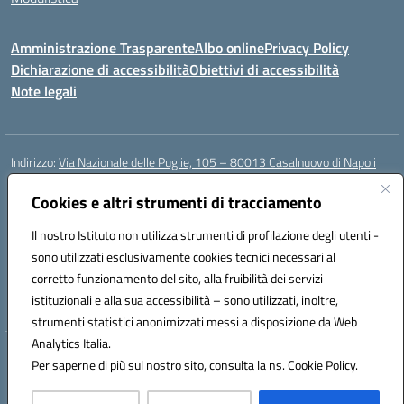
Amministrazione Trasparente
Albo online
Privacy Policy
Dichiarazione di accessibilità
Obiettivi di accessibilità
Note legali
Indirizzo:
Via Nazionale delle Puglie, 105 – 80013 Casalnuovo di Napoli
Centralino:
Tel. 081.5224760 – Fax 081.5226896
Email:
Cookies e altri strumenti di tracciamento
naee32300a@istruzione.it
Posta elettronica certificata (PEC):
naee32300a@pec.istruzione.it
Il nostro Istituto non utilizza strumenti di profilazione degli utenti -
Codice fiscale: 93007720639
sono utilizzati esclusivamente cookies tecnici necessari al
Codice meccanografico:
NAEE32300A
corretto funzionamento del sito, alla fruibilità dei servizi
Codice unico di fatturazione (CUF): UFDMFG
istituzionali e alla sua accessibilità – sono utilizzati, inoltre,
strumenti statistici anonimizzati messi a disposizione da Web
Analytics Italia.
Hosting & Powered by 3D Solution S.r.l.
Per saperne di più sul nostro sito, consulta la ns. Cookie Policy.
Concept & Design by Designers Italia