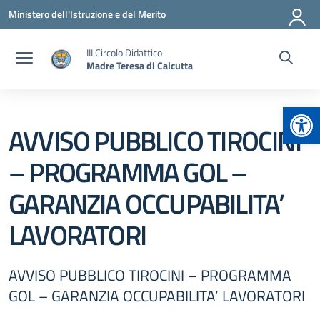
Vai ai contenuti
Vai al menu di navigazione
Vai al footer
Ministero dell'Istruzione e del Merito
III Circolo Didattico
Madre Teresa di Calcutta
Apr
AVVISO PUBBLICO TIROCINI
– PROGRAMMA GOL –
GARANZIA OCCUPABILITA’
LAVORATORI
AVVISO PUBBLICO TIROCINI – PROGRAMMA
GOL – GARANZIA OCCUPABILITA’ LAVORATORI