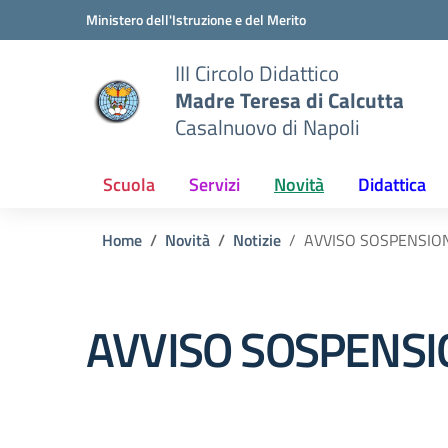
Vai ai contenuti
Vai al menu di navigazione
Vai al footer
Ministero dell'Istruzione e del Merito
III Circolo Didattico
Madre Teresa di Calcutta
Casalnuovo di Napoli
Scuola
Servizi
Novità
Didattica
Home
Novità
Notizie
AVVISO SOSPENSIONE
AVVISO SOSPENSIO