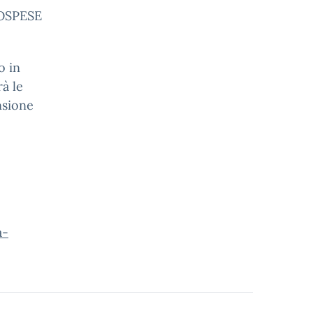
SOSPESE
o in
rà le
nsione
a-