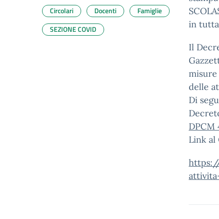
Circolari
Docenti
Famiglie
SCOLAS
in tutt
SEZIONE COVID
Il Decr
Gazzett
misure 
delle a
Di segu
Decreto
DPCM 
Link al
https:
attivit