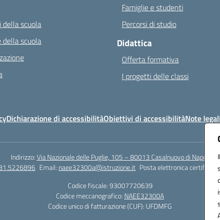
Famiglie e studenti
 della scuola
Percorsi di studio
 della scuola
Didattica
zazione
Offerta formativa
a
I progetti delle classi
cy
Dichiarazione di accessibilità
Obiettivi di accessibilità
Note legal
Indirizzo:
Via Nazionale delle Puglie, 105 – 80013 Casalnuovo di Napoli
081.5226896
Email:
naee32300a@istruzione.it
Posta elettronica certificata
Codice fiscale: 93007720639
Codice meccanografico:
NAEE32300A
Codice unico di fatturazione (CUF): UFDMFG