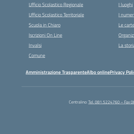
Ufficio Scolastico Regionale
I luoghi
Ufficio Scolastico Territoriale
I numeri
Scuola in Chiaro
Le carte
Iscrizioni On Line
Organiz
Invalsi
La stori
Comune
Amministrazione Trasparente
Albo online
Privacy Poli
Centralino:
Tel. 081.5224760 – Fax 