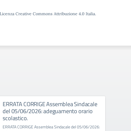
o Licenza Creative Commons Attribuzione 4.0 Italia.
026
ERRATA CORRIGE Assemblea Sindacale
Asse
del 05/06/2026: adeguamento orario
Assembl
scolastico.
8:00 a
ERRATA CORRIGE Assemblea Sindacale del 05/06/2026: