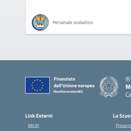
Personale scolastico
II
M
Ca
— 
Link Esterni
La Scuo
MIUR
Present