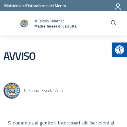
Vai ai contenuti
Vai al menu di navigazione
Vai al footer
Ministero dell'Istruzione e del Merito
III Circolo Didattico
Madre Teresa di Calcutta
Apr
AVVISO
Personale scolastico
Si comunica ai genitori interessati alle iscrizioni al