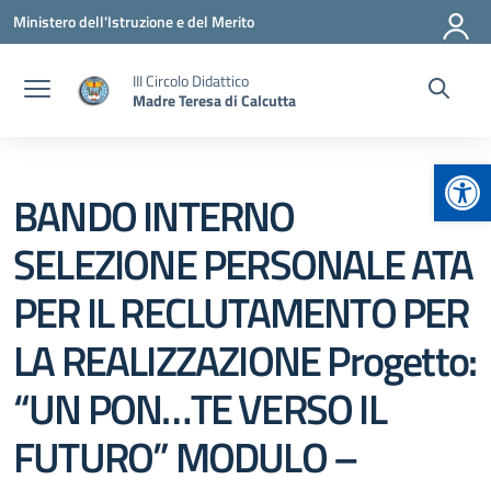
Vai ai contenuti
Vai al menu di navigazione
Vai al footer
Ministero dell'Istruzione e del Merito
III Circolo Didattico
Madre Teresa di Calcutta
Apr
BANDO INTERNO
SELEZIONE PERSONALE ATA
PER IL RECLUTAMENTO PER
LA REALIZZAZIONE Progetto:
“UN PON…TE VERSO IL
FUTURO” MODULO –