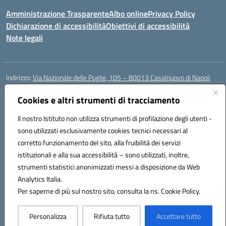
Amministrazione Trasparente
Albo online
Privacy Policy
Dichiarazione di accessibilità
Obiettivi di accessibilità
Note legali
Indirizzo:
Via Nazionale delle Puglie, 105 – 80013 Casalnuovo di Napoli
Centralino:
Tel. 081.5224760 – Fax 081.5226896
Email:
Cookies e altri strumenti di tracciamento
naee32300a@istruzione.it
Posta elettronica certificata (PEC):
naee32300a@pec.istruzione.it
Il nostro Istituto non utilizza strumenti di profilazione degli utenti -
Codice fiscale: 93007720639
sono utilizzati esclusivamente cookies tecnici necessari al
Codice meccanografico:
NAEE32300A
corretto funzionamento del sito, alla fruibilità dei servizi
Codice unico di fatturazione (CUF): UFDMFG
istituzionali e alla sua accessibilità – sono utilizzati, inoltre,
strumenti statistici anonimizzati messi a disposizione da Web
Analytics Italia.
Hosting & Powered by 3D Solution S.r.l.
Per saperne di più sul nostro sito, consulta la ns. Cookie Policy.
Concept & Design by Designers Italia
Personalizza
Rifiuta tutto
Accettare tutto