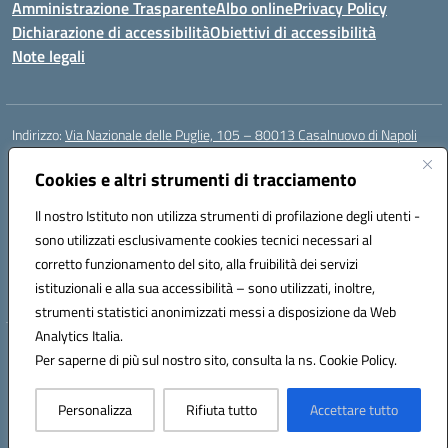
Amministrazione Trasparente
Albo online
Privacy Policy
Dichiarazione di accessibilità
Obiettivi di accessibilità
Note legali
Indirizzo:
Via Nazionale delle Puglie, 105 – 80013 Casalnuovo di Napoli
Centralino:
Tel. 081.5224760 – Fax 081.5226896
Email:
Cookies e altri strumenti di tracciamento
naee32300a@istruzione.it
Posta elettronica certificata (PEC):
naee32300a@pec.istruzione.it
Il nostro Istituto non utilizza strumenti di profilazione degli utenti -
Codice fiscale: 93007720639
sono utilizzati esclusivamente cookies tecnici necessari al
Codice meccanografico:
NAEE32300A
corretto funzionamento del sito, alla fruibilità dei servizi
Codice unico di fatturazione (CUF): UFDMFG
istituzionali e alla sua accessibilità – sono utilizzati, inoltre,
strumenti statistici anonimizzati messi a disposizione da Web
Analytics Italia.
Hosting & Powered by 3D Solution S.r.l.
Per saperne di più sul nostro sito, consulta la ns. Cookie Policy.
Concept & Design by Designers Italia
Personalizza
Rifiuta tutto
Accettare tutto