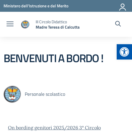
Vai ai contenuti
Vai al menu di navigazione
Vai al footer
Ministero dell'Istruzione e del Merito
III Circolo Didattico
Madre Teresa di Calcutta
Apr
BENVENUTI A BORDO !
Personale scolastico
On bording genitori 2025/2026 3° Circolo