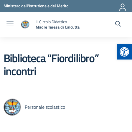
Vai ai contenuti
Vai al menu di navigazione
Vai al footer
Ministero dell'Istruzione e del Merito
III Circolo Didattico
Madre Teresa di Calcutta
Apr
Biblioteca “Fiordilibro”
incontri
Personale scolastico