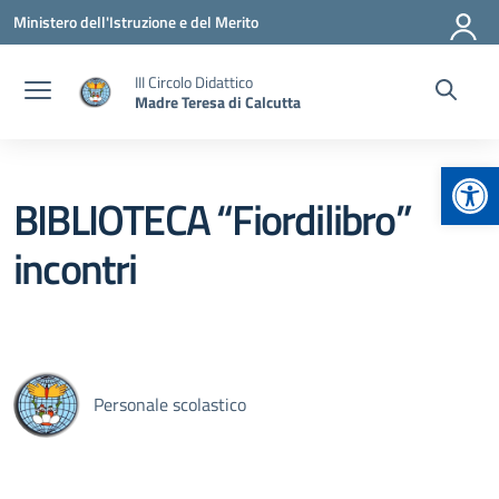
Vai ai contenuti
Vai al menu di navigazione
Vai al footer
Ministero dell'Istruzione e del Merito
III Circolo Didattico
Madre Teresa di Calcutta
Apr
BIBLIOTECA “Fiordilibro”
incontri
Personale scolastico