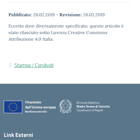
Pubblicato:
26.02.2019
-
Revisione:
26.02.2019
Eccetto dove diversamente specificato, questo articolo è
stato rilasciato sotto Licenza Creative Commons
Attribuzione 4.0 Italia.
Stampa / Condividi
III Circolo Didattico
Madre Teresa di Calcutta
Casalnuovo di Napoli
— Visita la pagina iniziale della scuola
Link Esterni