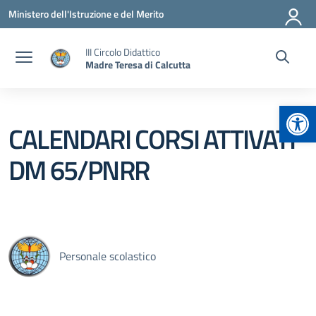
Vai ai contenuti
Vai al menu di navigazione
Vai al footer
Ministero dell'Istruzione e del Merito
III Circolo Didattico
Madre Teresa di Calcutta
Apr
CALENDARI CORSI ATTIVATI
DM 65/PNRR
Personale scolastico