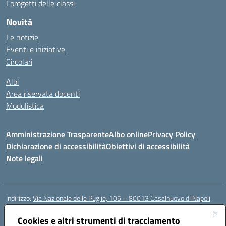
I progetti delle classi
Novità
Le notizie
Eventi e iniziative
Circolari
Albi
Area riservata docenti
Modulistica
Amministrazione Trasparente
Albo online
Privacy Policy
Dichiarazione di accessibilità
Obiettivi di accessibilità
Note legali
Indirizzo:
Via Nazionale delle Puglie, 105 – 80013 Casalnuovo di Napoli
Centralino:
Tel. 081.5224760 – Fax 081.5226896
Email:
Cookies e altri strumenti di tracciamento
naee32300a@istruzione.it