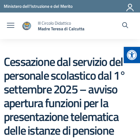
Vai ai contenuti
Vai al menu di navigazione
Vai al footer
Ministero dell'Istruzione e del Merito
III Circolo Didattico
Madre Teresa di Calcutta
Apr
Cessazione dal servizio del
personale scolastico dal 1°
settembre 2025 – avviso
apertura funzioni per la
presentazione telematica
delle istanze di pensione