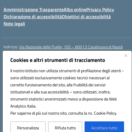
Amministrazione Trasparente
Albo online
Privacy Policy
Dichiarazione di accessibilità
Obiettivi di accessibilità
Note legali
Indirizzo:
Via Nazionale delle Puglie, 105 – 80013 Casalnuovo di Napoli
Centralino:
Tel. 081.5224760 – Fax 081.5226896
Email:
Cookies e altri strumenti di tracciamento
naee32300a@istruzione.it
Posta elettronica certificata (PEC):
naee32300a@pec.istruzione.it
Il nostro Istituto non utilizza strumenti di profilazione degli utenti -
Codice fiscale: 93007720639
sono utilizzati esclusivamente cookies tecnici necessari al
Codice meccanografico:
NAEE32300A
corretto funzionamento del sito, alla fruibilità dei servizi
Codice unico di fatturazione (CUF): UFDMFG
istituzionali e alla sua accessibilità – sono utilizzati, inoltre,
strumenti statistici anonimizzati messi a disposizione da Web
Analytics Italia.
Hosting & Powered by 3D Solution S.r.l.
Per saperne di più sul nostro sito, consulta la ns. Cookie Policy.
Concept & Design by Designers Italia
Personalizza
Rifiuta tutto
Accettare tutto