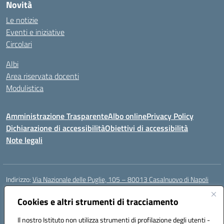
Novità
Le notizie
Eventi e iniziative
Circolari
Albi
Area riservata docenti
Modulistica
Amministrazione Trasparente
Albo online
Privacy Policy
Dichiarazione di accessibilità
Obiettivi di accessibilità
Note legali
Indirizzo:
Via Nazionale delle Puglie, 105 – 80013 Casalnuovo di Napoli
Centralino:
Tel. 081.5224760 – Fax 081.5226896
Email:
Cookies e altri strumenti di tracciamento
naee32300a@istruzione.it
Posta elettronica certificata (PEC):
naee32300a@pec.istruzione.it
Il nostro Istituto non utilizza strumenti di profilazione degli utenti -