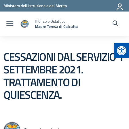
Vai ai contenuti
Vai al menu di navigazione
Vai al footer
Ministero dell'Istruzione e del Merito
III Circolo Didattico
Madre Teresa di Calcutta
Apr
CESSAZIONI DAL SERVIZIO 1
SETTEMBRE 2021.
TRATTAMENTO DI
QUIESCENZA.