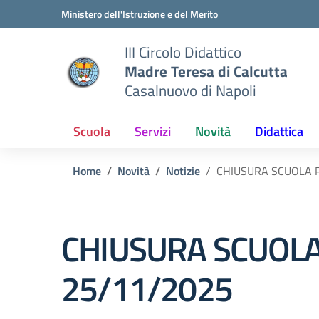
Vai ai contenuti
Vai al menu di navigazione
Vai al footer
Ministero dell'Istruzione e del Merito
III Circolo Didattico
Madre Teresa di Calcutta
Casalnuovo di Napoli
Scuola
Servizi
Novità
Didattica
Home
Novità
Notizie
CHIUSURA SCUOLA 
CHIUSURA SCUOLA
25/11/2025