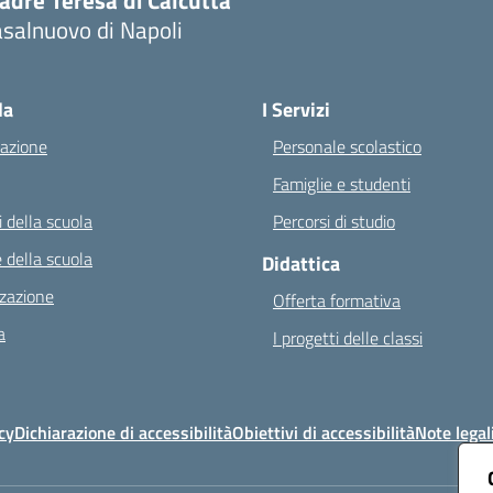
adre Teresa di Calcutta
salnuovo di Napoli
Visita la pagina iniziale della scuola
la
I Servizi
azione
Personale scolastico
Famiglie e studenti
 della scuola
Percorsi di studio
 della scuola
Didattica
zazione
Offerta formativa
a
I progetti delle classi
cy
Dichiarazione di accessibilità
Obiettivi di accessibilità
Note legal