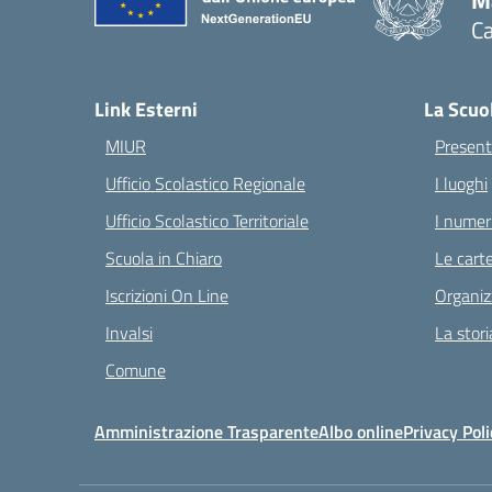
M
Ca
— 
Link Esterni
La Scuo
MIUR
Present
Ufficio Scolastico Regionale
I luoghi
Ufficio Scolastico Territoriale
I numeri
Scuola in Chiaro
Le carte
Iscrizioni On Line
Organiz
Invalsi
La stori
Comune
Amministrazione Trasparente
Albo online
Privacy Poli