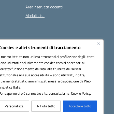
Area riservata docenti
Modulistica
i
Cookies e altri strumenti di tracciamento
Il nostro Istituto non utilizza strumenti di profilazione degli utenti -
 (PEC):
naee32300a@pec.istruzione.it
sono utilizzati esclusivamente cookies tecnici necessari al
corretto funzionamento del sito, alla fruibilità dei servizi
istituzionali e alla sua accessibilità – sono utilizzati, inoltre,
strumenti statistici anonimizzati messi a disposizione da Web
Analytics Italia.
Per saperne di più sul nostro sito, consulta la ns. Cookie Policy.
Personalizza
Rifiuta tutto
Accettare tutto