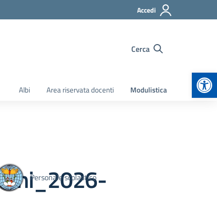
Accedi
Cerca
Apr
Albi
Area riservata docenti
Modulistica
zioni_2026-
Personale scolastico