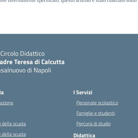
ove diversamente specificato, questo articolo è stato rilasciato sott
I Circolo Didattico
adre Teresa di Calcutta
salnuovo di Napoli
Visita la pagina iniziale della scuola
la
I Servizi
azione
Personale scolastico
Famiglie e studenti
 della scuola
Percorsi di studio
 della scuola
Didattica