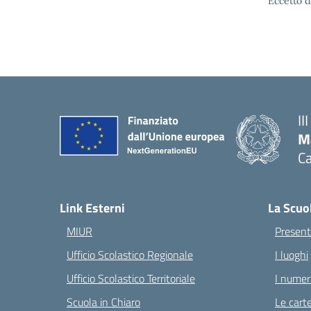
Eccetto d
II
M
Ca
— 
Link Esterni
La Scuo
MIUR
Present
Ufficio Scolastico Regionale
I luoghi
Ufficio Scolastico Territoriale
I numeri
Scuola in Chiaro
Le carte