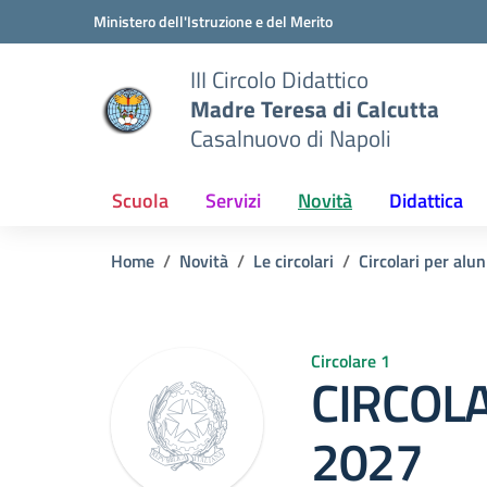
Vai ai contenuti
Vai al menu di navigazione
Vai al footer
Ministero dell'Istruzione e del Merito
III Circolo Didattico
Madre Teresa di Calcutta
Casalnuovo di Napoli
Scuola
Servizi
Novità
Didattica
Home
Novità
Le circolari
Circolari per alun
Circolare 1
CIRCOLA
2027