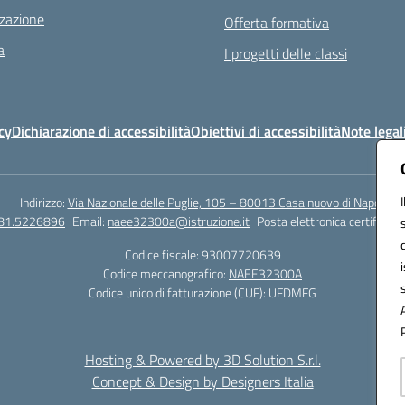
zazione
Offerta formativa
a
I progetti delle classi
cy
Dichiarazione di accessibilità
Obiettivi di accessibilità
Note legal
Indirizzo:
Via Nazionale delle Puglie, 105 – 80013 Casalnuovo di Napoli
081.5226896
Email:
naee32300a@istruzione.it
Posta elettronica certificata
Codice fiscale: 93007720639
Codice meccanografico:
NAEE32300A
Codice unico di fatturazione (CUF): UFDMFG
Hosting & Powered by 3D Solution S.r.l.
Concept & Design by Designers Italia