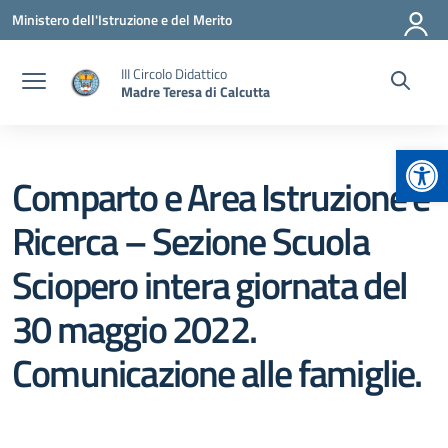
Vai ai contenuti
Vai al menu di navigazione
Vai al footer
Ministero dell'Istruzione e del Merito
III Circolo Didattico
Madre Teresa di Calcutta
Apr
Comparto e Area Istruzione e
Ricerca – Sezione Scuola
Sciopero intera giornata del
30 maggio 2022.
Comunicazione alle famiglie.