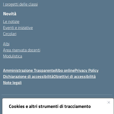
I progetti delle classi
Novità
Le notizie
Eventi e iniziative
Circolari
Albi
Area riservata docenti
Modulistica
Amministrazione Trasparente
Albo online
Privacy Policy
Dichiarazione di accessibilità
Obiettivi di accessibilità
Note legali
Indirizzo:
Via Nazionale delle Puglie, 105 – 80013 Casalnuovo di Napoli
Cookies e altri strumenti di tracciamento
Centralino:
Tel. 081.5224760 – Fax 081.5226896
Email:
naee32300a@istruzione.it