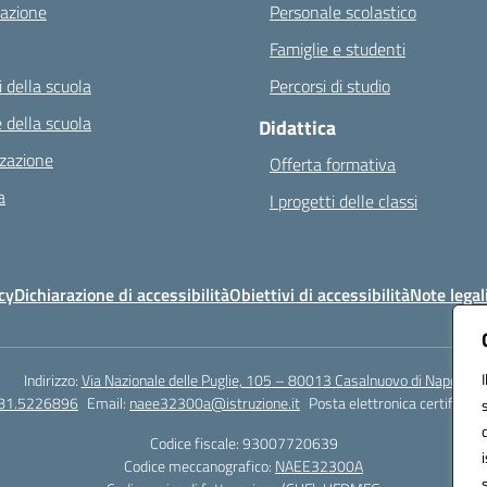
azione
Personale scolastico
Famiglie e studenti
 della scuola
Percorsi di studio
 della scuola
Didattica
zazione
Offerta formativa
a
I progetti delle classi
cy
Dichiarazione di accessibilità
Obiettivi di accessibilità
Note legal
Indirizzo:
Via Nazionale delle Puglie, 105 – 80013 Casalnuovo di Napoli
081.5226896
Email:
naee32300a@istruzione.it
Posta elettronica certificata
Codice fiscale: 93007720639
Codice meccanografico:
NAEE32300A