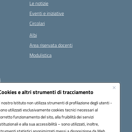
Le notizie
Eventi e iniziative
Circolari
Albi
Area riservata docenti
Modulistica
i
Cookies e altri strumenti di tracciamento
Il nostro Istituto non utilizza strumenti di profilazione degli utenti -
 (PEC):
naee32300a@pec.istruzione.it
sono utilizzati esclusivamente cookies tecnici necessari al
corretto funzionamento del sito, alla fruibilità dei servizi
istituzionali e alla sua accessibilità – sono utilizzati, inoltre,
strumenti statistici anonimizzati messi a disposizione da Web