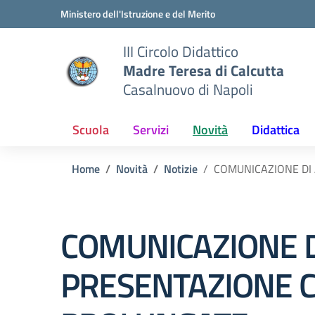
Vai ai contenuti
Vai al menu di navigazione
Vai al footer
Ministero dell'Istruzione e del Merito
III Circolo Didattico
Madre Teresa di Calcutta
Casalnuovo di Napoli
Scuola
Servizi
Novità
Didattica
Home
Novità
Notizie
COMUNICAZIONE DI 
COMUNICAZIONE D
PRESENTAZIONE C