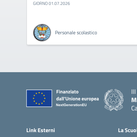
GIORNO 01.07.2026
Personale scolastico
II
M
Ca
— 
Link Esterni
La Scuo