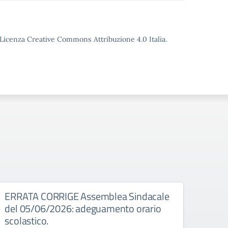
o Licenza Creative Commons Attribuzione 4.0 Italia.
026
ERRATA CORRIGE Assemblea Sindacale
Asse
del 05/06/2026: adeguamento orario
Assembl
scolastico.
8:00 a