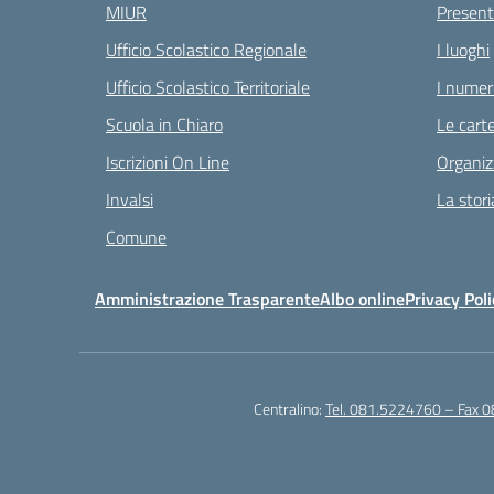
MIUR
Present
Ufficio Scolastico Regionale
I luoghi
Ufficio Scolastico Territoriale
I numeri
Scuola in Chiaro
Le carte
Iscrizioni On Line
Organiz
Invalsi
La stori
Comune
Amministrazione Trasparente
Albo online
Privacy Poli
Centralino:
Tel. 081.5224760 – Fax 