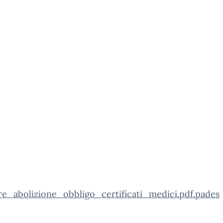
re_abolizione_obbligo_certificati_medici.pdf.pades